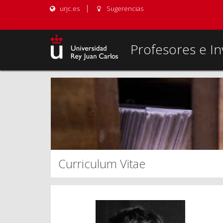
urjc.es
Sugerencias
Profesores e In
Curriculum Vitae