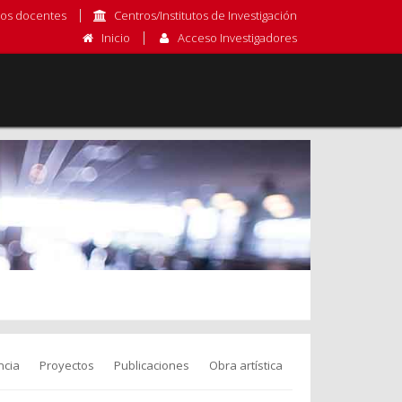
os docentes
Centros/Institutos de Investigación
Inicio
Acceso Investigadores
ncia
Proyectos
Publicaciones
Obra artística