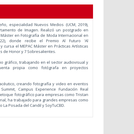
eño, especialidad Nuevos Medios (UCM, 2019),
rtamento de Imagen. Realizó un postgrado en
n Máster en Fotografía de Moda Internacional en
022), donde recibe el Premio Al Futuro 'Al
y cursa el MEPAC Máster en Prácticas Artísticas
as de Honor y 7 Sobresalientes.
ño gráfico, trabajando en el sector audiovisual y
cuenta propia como fotógrafa en proyectos
macéutico, creando fotografía y video en eventos
 Summit, Campus Experience Fundación Real
retoque fotográfico
para empresas como Tristan
orial, ha trabajado para grandes empresas como
o La Posada del Candil y SoyTuCBD.