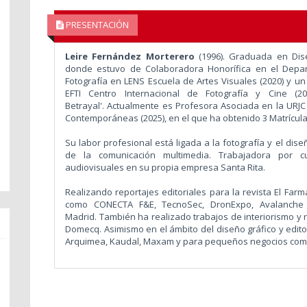
PRESENTACIÓN
Leire Fernández Morterero
(1996). Graduada en Dis
donde estuvo de
Colaboradora Honorífica en el Depa
Fotografía en LENS Escuela de Artes Visuales (2020) y u
EFTI Centro Internacional de Fotografía y Cine (2
Betrayal'. Actualmente es Profesora Asociada en la URJC 
Contemporáneas (2025), en el que ha obtenido 3 Matrícul
Su labor profesional está ligada a la fotografía y el dise
de la comunicación multimedia. Trabajadora por 
audiovisuales en su propia empresa Santa Rita.
Realizando reportajes editoriales para la revista El Far
como
CONECTA F&E, TecnoSec, DronExpo, Avalanche
Madrid. También ha realizado trabajos de interiorismo y 
Domecq. Asimismo en el ámbito del diseño gráfico y edit
Arquimea, Kaudal, Maxam y para pequeños negocios com