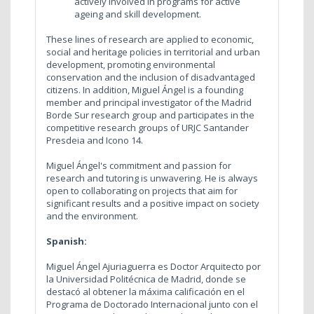
actively involved in programs for active
ageing and skill development.
These lines of research are applied to economic,
social and heritage policies in territorial and urban
development, promoting environmental
conservation and the inclusion of disadvantaged
citizens. In addition, Miguel Ángel is a founding
member and principal investigator of the Madrid
Borde Sur research group and participates in the
competitive research groups of URJC Santander
Presdeia and Icono 14.
Miguel Ángel's commitment and passion for
research and tutoring is unwavering. He is always
open to collaborating on projects that aim for
significant results and a positive impact on society
and the environment.
Spanish:
Miguel Ángel Ajuriaguerra es Doctor Arquitecto por
la Universidad Politécnica de Madrid, donde se
destacó al obtener la máxima calificación en el
Programa de Doctorado Internacional junto con el