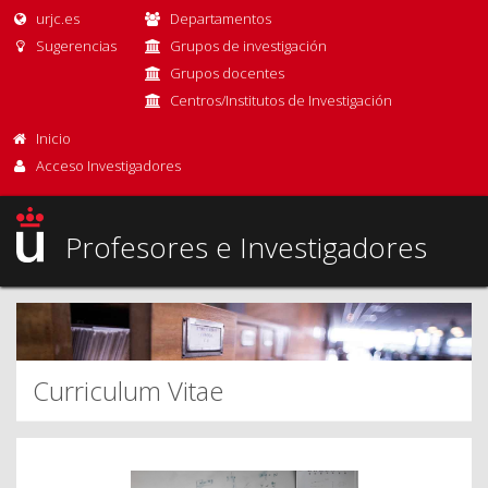
urjc.es
Departamentos
Sugerencias
Grupos de investigación
Grupos docentes
Centros/Institutos de Investigación
Inicio
Acceso Investigadores
Profesores e Investigadores
Curriculum Vitae