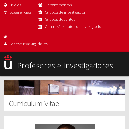
urjc.es
Departamentos
Sugerencias
Grupos de investigación
Grupos docentes
Centros/Institutos de Investigación
Inicio
Acceso Investigadores
Profesores e Investigadores
Curriculum Vitae