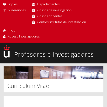
urjc.es
Departamentos
Sugerencias
Grupos de investigación
Grupos docentes
Centros/Institutos de Investigación
Inicio
Acceso Investigadores
Profesores e Investigadores
Curriculum Vitae