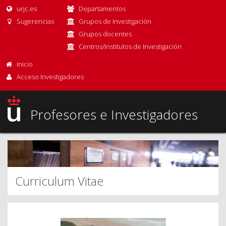
urjc.es
Departamentos
Sugerencias
Grupos de investigación
Grupos docentes
Centros/Institutos de Investigación
Inicio
Acceso Investigadores
Profesores e Investigadores
Curriculum Vitae