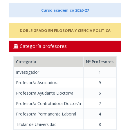
Curso académico 2026-27
DOBLE GRADO EN FILOSOFIA Y CIENCIA POLITICA
Categoría profesores
Categoría
Nº Profesores
Nº Do
Investigador
1
Profesor/a Asociado/a
9
Profesor/a Ayudante Doctor/a
6
Profesor/a Contratado/a Doctor/a
7
Profesor/a Permanente Laboral
4
Titular de Universidad
8