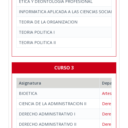
ETICA Y DEONTOLOGIA PROFESIONAL
Est
INFORMATICA APLICADA A LAS CIENCIAS SOCIALES
Ec
TEORIA DE LA ORGANIZACION
Ec
TEORIA POLITICA I
Der
TEORIA POLITICA II
Der
CURSO 3
Asignatura
Departamen
BIOETICA
Artes y Huma
CIENCIA DE LA ADMINISTRACION II
Derecho Públic
DERECHO ADMINISTRATIVO I
Derecho Públic
DERECHO ADMINISTRATIVO II
Derecho Públic