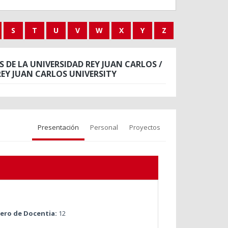
S
T
U
V
W
X
Y
Z
DE LA UNIVERSIDAD REY JUAN CARLOS /
EY JUAN CARLOS UNIVERSITY
Presentación
Personal
Proyectos
ro de Docentia:
12