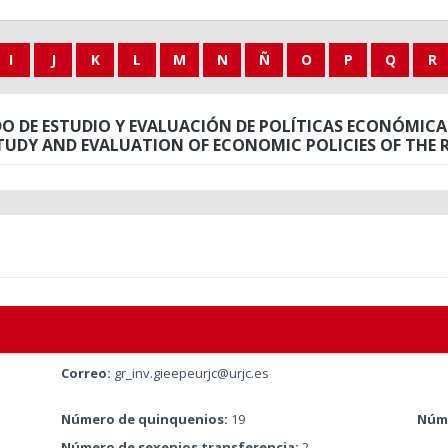
I
J
K
L
M
N
Ñ
O
P
Q
R
 DE ESTUDIO Y EVALUACIÓN DE POLÍTICAS ECONÓMICAS 
TUDY AND EVALUATION OF ECONOMIC POLICIES OF THE R
Correo:
gr_inv.gieepeurjc@urjc.es
Número de quinquenios:
19
Núme
Número de sexenios transferencia:
2