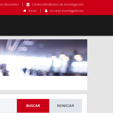
os docentes
Centros/Institutos de Investigación
Inicio
Acceso Investigadores
BUSCAR
REINICIAR