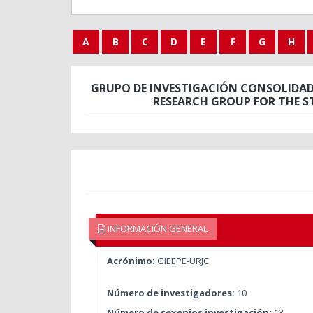
A
B
C
D
E
F
G
H
GRUPO DE INVESTIGACIÓN CONSOLIDADO
RESEARCH GROUP FOR THE S
INFORMACIÓN GENERAL
Acrónimo:
GIEEPE-URJC
Número de investigadores:
10
Número de sexenios investigación:
13