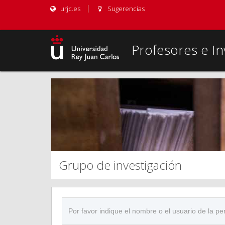
urjc.es
Sugerencias
Profesores e In
Grupo de investigación