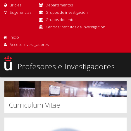
urjc.es
Departamentos
Sugerencias
Grupos de investigación
Grupos docentes
Centros/Institutos de Investigación
Inicio
Acceso Investigadores
Profesores e Investigadores
Curriculum Vitae