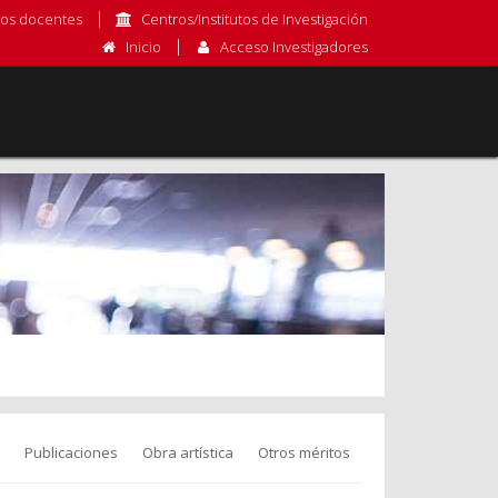
os docentes
Centros/Institutos de Investigación
Inicio
Acceso Investigadores
Publicaciones
Obra artística
Otros méritos