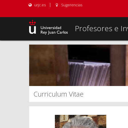
urjc.es
Sugerencias
Profesores e In
Curriculum Vitae