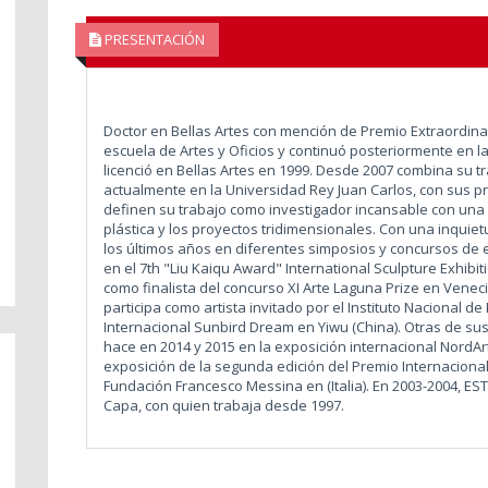
PRESENTACIÓN
Doctor en Bellas Artes con mención de Premio Extraordina
escuela de Artes y Oficios y continuó posteriormente en
licenció en Bellas Artes en 1999. Desde 2007 combina su t
actualmente en la Universidad Rey Juan Carlos, con sus p
definen su trabajo como investigador incansable con una i
plástica y los proyectos tridimensionales. Con una inquiet
los últimos años en diferentes simposios y concursos de e
en el 7th "Liu Kaiqu Award" International Sculpture Exhibi
como finalista del concurso XI Arte Laguna Prize en Venecia
participa como artista invitado por el Instituto Nacional d
Internacional Sunbird Dream en Yiwu (China). Otras de sus
hace en 2014 y 2015 en la exposición internacional NordAr
exposición de la segunda edición del Premio Internacional
Fundación Francesco Messina en (Italia). En 2003-2004, E
Capa, con quien trabaja desde 1997.