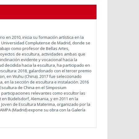
rio en 2010,
inicia su formación artística en la
 la Universidad Complutense de Madrid, donde se
rabajo como profesor de Bellas Artes,
royectos de escultura, actividades ambas que
nclinación evidente y vocacional hacia la
ud decidida hacia la escultura, ha participado en
scultura: 2018, galardonado con el tercer premio
tion, en Wuhu (China). 2017 fue seleccionado
, en la sección de escultura e instalación. 2016
e Escultura de China en el Simposium
 participaciones relevantes como escultor las
t en Büdelsdorf, Alemania, y en 2011 en la
 Joven de Escultura Materima, organizado por la
STAMPA (Madrid) expone su obra con la Galería