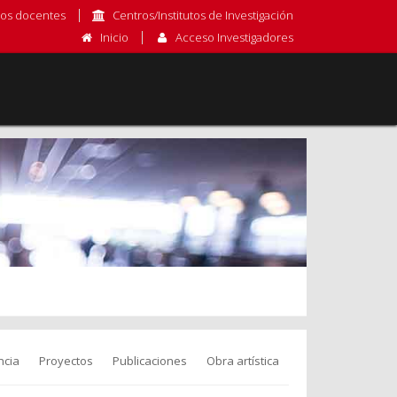
os docentes
Centros/Institutos de Investigación
Inicio
Acceso Investigadores
ncia
Proyectos
Publicaciones
Obra artística