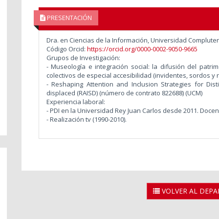
PRESENTACIÓN
Dra. en Ciencias de la Información, Universidad Complute
Código Orcid:
https://orcid.org/0000-0002-9050-9665
Grupos de Investigación:
-
Museología e integración social: la difusión del patri
colectivos de especial accesibilidad (invidentes, sordos y 
- Reshaping Attention and Inclusion Strategies for Dist
displaced (RAISD) (número de contrato 822688) (UCM)
Experiencia laboral:
-
PDI en la Universidad Rey Juan Carlos desde 2011. Doce
- Realización tv (1990-2010).
VOLVER AL DEP