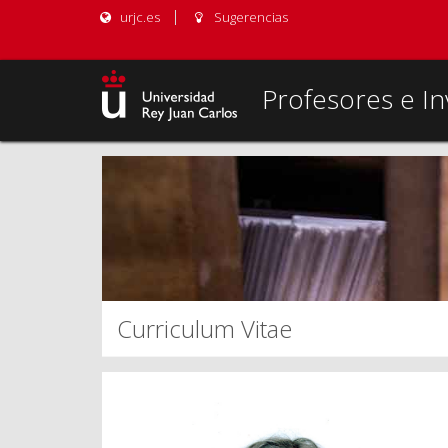
urjc.es
Sugerencias
Profesores e In
Curriculum Vitae