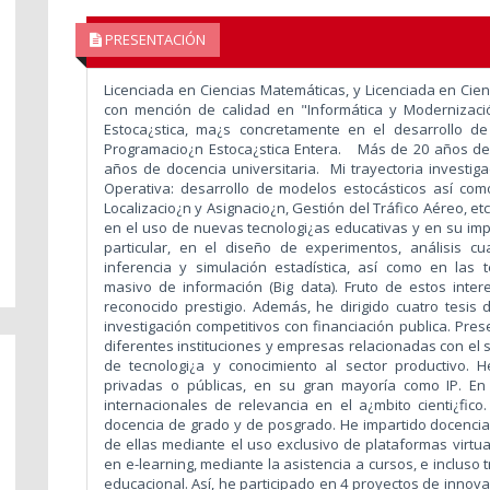
PRESENTACIÓN
Licenciada en Ciencias Matemáticas, y Licenciada en Cien
con mención de calidad en "Informática y Modernizaci
Estoca¿stica, ma¿s concretamente en el desarrollo d
Programacio¿n Estoca¿stica Entera. Más
de 20 años de 
años de docencia universitaria. Mi trayectoria investi
Operativa: desarrollo de modelos estocásticos así co
Localizacio¿n y Asignacio¿n, Gestión del Tráfico Aéreo, etc
en el uso de nuevas tecnologi¿as educativas y en su imp
particular, en el diseño de experimentos, análisis 
inferencia y simulación estadística, así como en las 
masivo de información (Big data).
Fruto de estos inte
reconocido prestigio. Además, he dirigido cuatro tesis
investigación competitivos con financiación publica. Pre
diferentes instituciones y empresas relacionadas con el s
de tecnologi¿a y conocimiento al sector productivo. 
privadas o públicas, en su gran mayoría como IP. En
internacionales de relevancia en el a¿mbito cienti¿f
docencia de grado y de posgrado. He impartido docencia
de ellas mediante el uso exclusivo de plataformas virtu
en e-learning, mediante la asistencia a cursos, e incluso
educacional. Así, he participado en 4 proyectos de innova