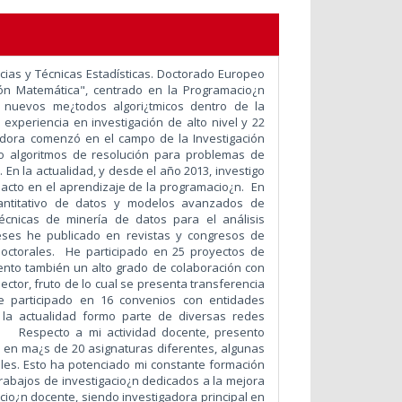
cias y Técnicas Estadísticas. Doctorado Europeo
ón Matemática", centrado en la Programacio¿n
e nuevos me¿todos algori¿tmicos dentro de la
experiencia en investigación de alto nivel y 22
gadora comenzó en el campo de la Investigación
mo algoritmos de resolución para problemas de
. En la actualidad, y desde el año 2013, investigo
acto en el aprendizaje de la programacio¿n. En
cuantitativo de datos y modelos avanzados de
técnicas de minería de datos para el análisis
reses he publicado en revistas y congresos de
 doctorales.
He participado en 25 proyectos de
sento también un alto grado de colaboración con
ector, fruto de lo cual se presenta transferencia
He participado en 16 convenios con entidades
 la actualidad formo parte de diversas redes
ico.
Respecto a mi actividad docente, presento
 en ma¿s de 20 asignaturas diferentes, algunas
ales. Esto ha potenciado mi constante formación
 trabajos de investigacio¿n dedicados a la mejora
cio¿n docente, siendo investigadora principal en