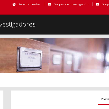
Departamentos
Grupos de investigación
Grup
vestigadores
Pres