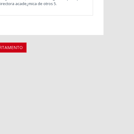
directora acade¿mica de otros 5.
ARTAMENTO