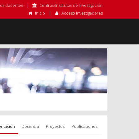
os docentes
Centros/Institutos de Investigación
Inicio
Acceso Investigadores
entación
Docencia
Proyectos
Publicaciones