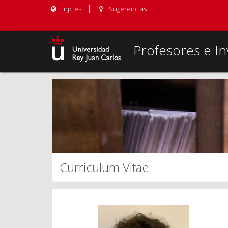
urjc.es
Sugerencias
Profesores e In
Curriculum Vitae