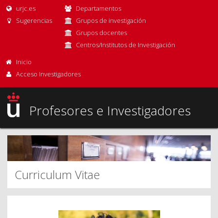
urjc.es
Departamentos
Sugerencias
Grupos de investigación
Grupos docentes
Centros/Institutos de Investigación
Inicio
Acceso Investigadores
Profesores e Investigadores
Curriculum Vitae