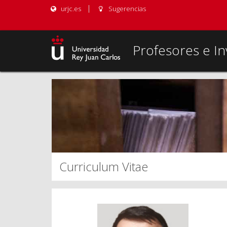
urjc.es
Sugerencias
Profesores e In
Curriculum Vitae