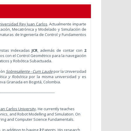
niversidad Rey Juan Carlos
. Actualmente imparte
ción, Mecatrónica y Modelado y Simulación de
gnaturas de Ingeniería de Control y Fundamentos
vistas indexadas
JCR
, además de contar con
2
dos con el Control Geométrico para la navegación
aticos y Robótica Subactuada.
ción
Sobresaliente - Cum Laude
por la Universidad
ica y Robótica
por la misma universidad y es
ueva Granada en Bogotá, Colombia.
-----------------------------------------------
uan Carlos University
. He currently teaches
ics, and Robot Modelling and Simulation. On
eering and Computer Science Fundamentals.
 in addition to having
2
Patents. His research