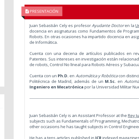
PRESENTACIÓN
Juan Sebastián Cely es profesor
Ayudante Doctor
en la
U
docencia en asignaturas como Fundamentos de Programa
Robots. En otras ocasiones ha impartido docencia en asi
de Informática.
Cuenta con una decena de artículos publicados en re
Patentes. Sus intereses en investigación están relaciona
de robots, Control No lIneal para Robots Aéreos y Subacu
Cuenta con un
Ph.D.
en
Automática y Robótica
con distin
Politécnica de Madrid, además de un
M.Sc.
en
Automát
Ingeniero en Mecatrónica
por la Universidad Militar N
----------------------------------------------------------------------------------------
Juan Sebastián Cely is an Assistant Professor at the
Rey J
subjects such as Fundamentals of Programming, Mechatron
other occasions he has taught subjects in Control Engin
He has a tens articles published in
JCR
indexed magazines,