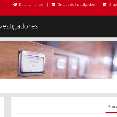
Departamentos
Grupos de investigación
Grup
vestigadores
Pres