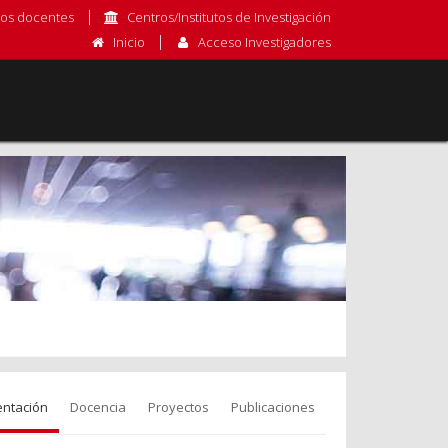
os docentes
Centros/Institutos de Investigación
Inicio
Acceso Investigadores
entación
Docencia
Proyectos
Publicaciones