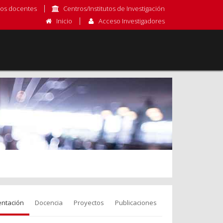
os docentes
Centros/Institutos de Investigación
Inicio
Acceso Investigadores
entación
Docencia
Proyectos
Publicaciones