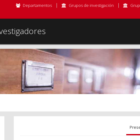
Departamentos
Grupos de investigación
Grup
vestigadores
Pres