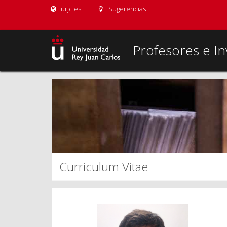
urjc.es
Sugerencias
Profesores e In
Curriculum Vitae