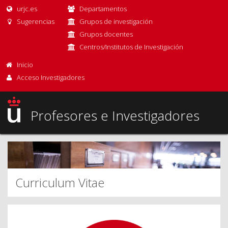
urjc.es
Departamentos
Sugerencias
Grupos de investigación
Grupos docentes
Centros/Institutos de Investigación
Inicio
Acceso Investigadores
Profesores e Investigadores
Curriculum Vitae