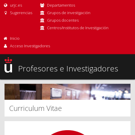
urjc.es
Departamentos
Sugerencias
Grupos de investigación
Grupos docentes
Centros/Institutos de Investigación
Inicio
Acceso Investigadores
Profesores e Investigadores
Curriculum Vitae