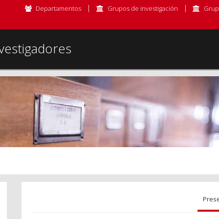
Departamentos
Grupos de investigación
Grup
vestigadores
Pres