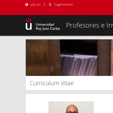
urjc.es
Sugerencias
Profesores e In
Curriculum Vitae