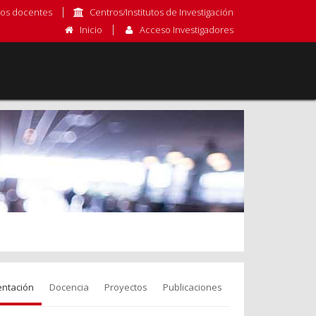
os docentes
Centros/Institutos de Investigación
Inicio
Acceso Investigadores
entación
Docencia
Proyectos
Publicaciones