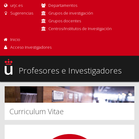
urjc.es
Departamentos
Sugerencias
Grupos de investigación
Grupos docentes
Centros/Institutos de Investigación
Inicio
Acceso Investigadores
Profesores e Investigadores
Curriculum Vitae