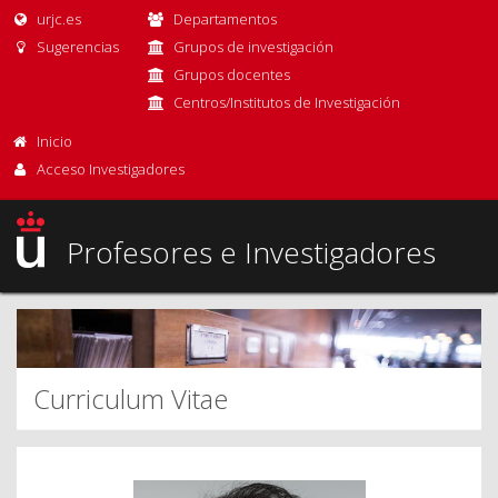
urjc.es
Departamentos
Sugerencias
Grupos de investigación
Grupos docentes
Centros/Institutos de Investigación
Inicio
Acceso Investigadores
Profesores e Investigadores
Curriculum Vitae