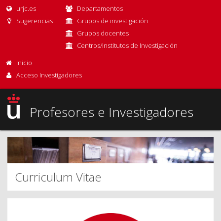
urjc.es
Departamentos
Sugerencias
Grupos de investigación
Grupos docentes
Centros/Institutos de Investigación
Inicio
Acceso Investigadores
Profesores e Investigadores
Curriculum Vitae