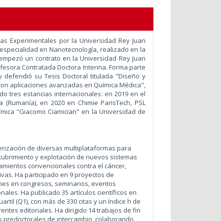
ias Experimentales por la Universidad Rey Juan
especialidad en Nanotecnología, realizado en la
 empezó un contrato en la Universidad Rey Juan
ofesora Contratada Doctora Interina. Forma parte
 defendió su Tesis Doctoral titulada "Diseño y
con aplicaciones avanzadas en Química Médica",
ado
tres estancias internacionales: en 2019 en el
oca (Rumanía), en 2020 en Chimie ParisTech, PSL
mica "Giacomo Ciamician" en la Universidad de
terización de diversas multiplataformas para
cubrimiento y explotación de nuevos sistemas
tamientos convencionales contra el cáncer,
as. Ha participado en 9 proyectos de
ones en congresos, seminarios, eventos
onales. Ha publicado 35 artículos científicos en
uartil (Q1), con más de 330 citas y un índice h de
rentes editoriales.
Ha dirigido 14 trabajos de fin
s predoctorales de intercambio, colaborando