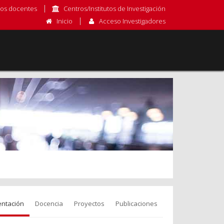
os docentes
Centros/Institutos de Investigación
Inicio
Acceso Investigadores
entación
Docencia
Proyectos
Publicaciones