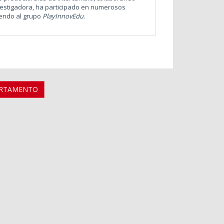
nvestigadora, ha participado en numerosos
iendo al grupo
PlayInnovEdu
.
ARTAMENTO