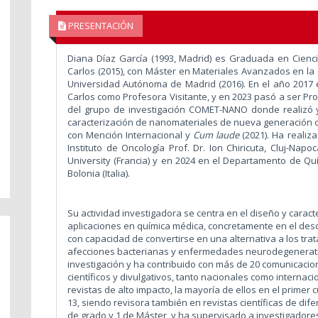
PRESENTACIÓN
Diana Díaz García (1993, Madrid) es Graduada en Cienc
Carlos (2015), con Máster en Materiales Avanzados en la 
Universidad Autónoma de Madrid (2016).
En el año 2017
Carlos como Profesora Visitante, y en 2023 pasó a ser Pr
del grupo de investigación COMET-NANO donde realizó y
caracterización de nanomateriales de nueva generación 
con Mención Internacional y
Cum laude
(2021)
. Ha realiz
Instituto de Oncología Prof. Dr. Ion Chiricuta, Cluj-Nap
University (Francia) y en 2024 en el
Departamento de Quí
Bolonia (Italia).
Su actividad investigadora se centra en el diseño y carac
aplicaciones en química médica, concretamente en el des
con capacidad de convertirse en una alternativa a los tra
afecciones bacterianas y enfermedades neurodegenerativ
investigación y ha contribuido con más de 20 comunicaci
científicos y divulgativos, tanto nacionales como internaci
revistas de alto impacto, la mayoría de ellos en el primer c
13, siendo revisora también en revistas científicas de dife
de grado y 1 de Máster, y ha supervisado a investigadore