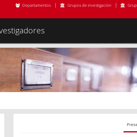
Departamentos
Grupos de investigación
Grup
vestigadores
Pres