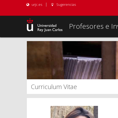
urjc.es
Sugerencias
Profesores e In
Curriculum Vitae