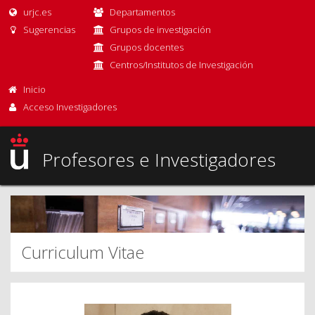
urjc.es
Departamentos
Sugerencias
Grupos de investigación
Grupos docentes
Centros/Institutos de Investigación
Inicio
Acceso Investigadores
Profesores e Investigadores
Curriculum Vitae