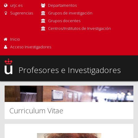
urjc.es
Departamentos
Sugerencias
Grupos de investigación
Grupos docentes
Centros/Institutos de Investigación
Inicio
Acceso Investigadores
Profesores e Investigadores
Curriculum Vitae