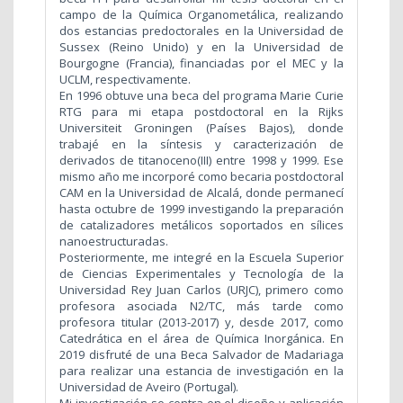
campo de la Química Organometálica, realizando
dos estancias predoctorales en la Universidad de
Sussex (Reino Unido) y en la Universidad de
Bourgogne (Francia), financiadas por el MEC y la
UCLM, respectivamente.
En 1996 obtuve una beca del programa Marie Curie
RTG para mi etapa postdoctoral en la Rijks
Universiteit Groningen (Países Bajos), donde
trabajé en la síntesis y caracterización de
derivados de titanoceno(III) entre 1998 y 1999. Ese
mismo año me incorporé como becaria postdoctoral
CAM en la Universidad de Alcalá, donde permanecí
hasta octubre de 1999 investigando la preparación
de catalizadores metálicos soportados en sílices
nanoestructuradas.
Posteriormente, me integré en la Escuela Superior
de Ciencias Experimentales y Tecnología de la
Universidad Rey Juan Carlos (URJC), primero como
profesora asociada N2/TC, más tarde como
profesora titular (2013-2017) y, desde 2017, como
Catedrática en el área de Química Inorgánica. En
2019 disfruté de una Beca Salvador de Madariaga
para realizar una estancia de investigación en la
Universidad de Aveiro (Portugal).
Mi investigación se centra en el diseño y aplicación