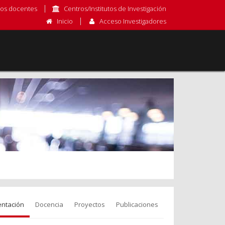
os docentes
Centros/Institutos de Investigación
Inicio
Acceso Investigadores
entación
Docencia
Proyectos
Publicaciones