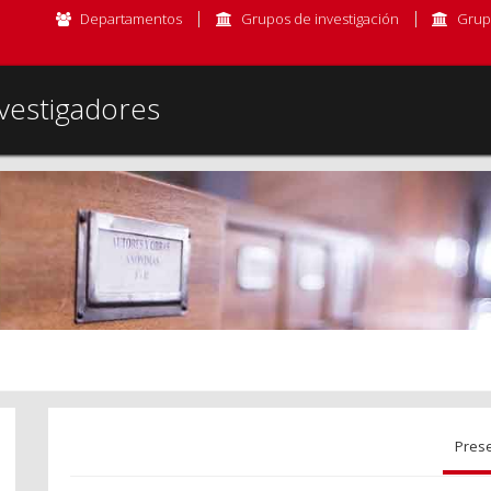
Departamentos
Grupos de investigación
Grup
vestigadores
Pres