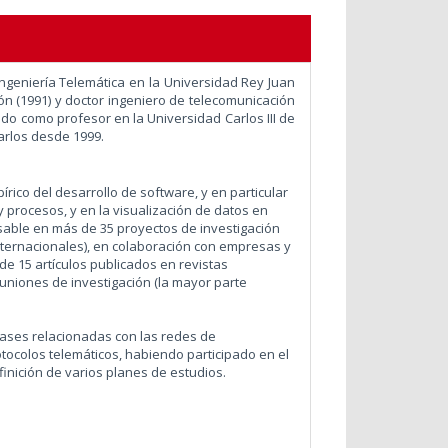
ngeniería Telemática en la Universidad Rey Juan
ón (1991) y doctor ingeniero de telecomunicación
ado como profesor en la Universidad Carlos III de
Carlos desde 1999.
rico del desarrollo de software, y en particular
y procesos, y en la visualización de datos en
nsable en más de 35 proyectos de investigación
internacionales), en colaboración con empresas y
de 15 artículos publicados en revistas
uniones de investigación (la mayor parte
lases relacionadas con las redes de
otocolos telemáticos, habiendo participado en el
inición de varios planes de estudios.