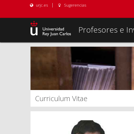
urjc.es
Sugerencias
Profesores e In
Curriculum Vitae