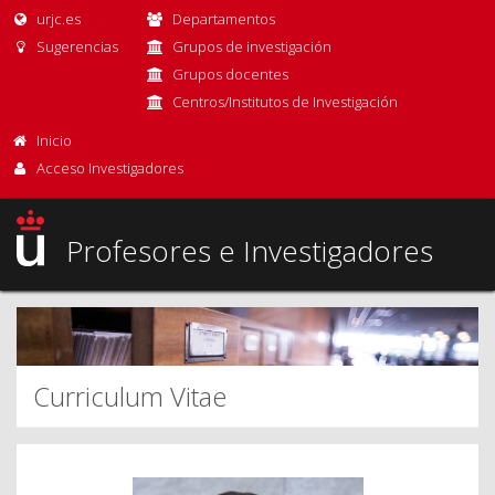
urjc.es
Departamentos
Sugerencias
Grupos de investigación
Grupos docentes
Centros/Institutos de Investigación
Inicio
Acceso Investigadores
Profesores e Investigadores
Curriculum Vitae