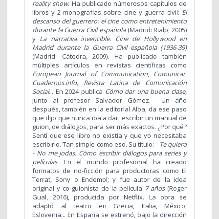
reality show
. Ha publicado númerosos capítulos de
libros y 2 monografías sobre cine y guerra civil:
El
descanso del guerrero: el cine como entretenimiento
durante la Guerra Civil española
(Madrid: Rialp, 2005)
y
La narrativa invencible. Cine de Hollywood en
Madrid durante la Guerra Civil española (1936-39)
(Madrid: Cátedra, 2009). Ha publicado también
múltiples artículos en revistas científicas como
European Journal of Communication
,
Comunicar
,
Cuadernos.info, Revista Latina de Comunicación
Social
... En 2024 publica
Cómo dar una buena clase
,
junto al profesor Salvador Gómez.
Un año
después, también en la editorial Alba, da ese paso
que dijo que nunca iba a dar: escribir un manual de
guion, de diálogos, para ser más exactos. ¿Por qué?
Sentí que ese libro no existía y que yo necesitaba
escribirlo. Tan simple como eso. Su título:
- Te quiero
- No me jodas. Cómo escribir diálogos para series y
películas
. En el mundo profesional
ha creado
formatos de no-ficción para productoras como El
Terrat, Sony o Endemol; y fue autor de la idea
original y co-guionista de la película
7 años
(Roger
Gual, 2016), producida por Netflix. La obra se
adaptó al teatro en Grecia, Italia, México,
Eslovenia... En España se estrenó, bajo la dirección