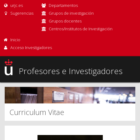
urjc.es
Departamentos
Sugerencias
Grupos de investigación
Grupos docentes
Centros/Institutos de Investigación
Inicio
Acceso Investigadores
Profesores e Investigadores
Curriculum Vitae