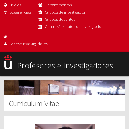
urjc.es
Departamentos
Sugerencias
Grupos de investigación
Grupos docentes
Centros/Institutos de Investigación
Inicio
Acceso Investigadores
Profesores e Investigadores
Curriculum Vitae