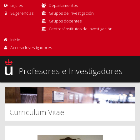
urjc.es
Departamentos
Sugerencias
Grupos de investigación
Grupos docentes
Centros/Institutos de Investigación
Inicio
Acceso Investigadores
Profesores e Investigadores
Curriculum Vitae