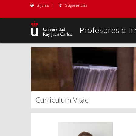
urjc.es
Sugerencias
Profesores e In
Curriculum Vitae