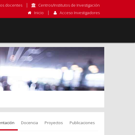
os docentes
Centros/Institutos de Investigación
Inicio
Acceso Investigadores
entación
Docencia
Proyectos
Publicaciones