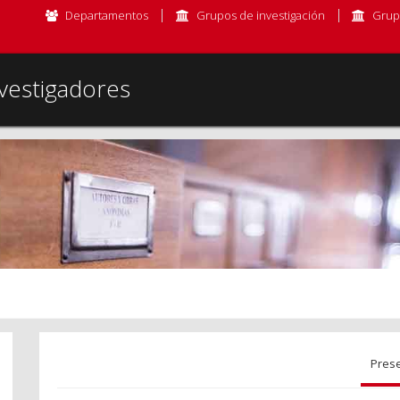
Departamentos
Grupos de investigación
Grup
vestigadores
Pres