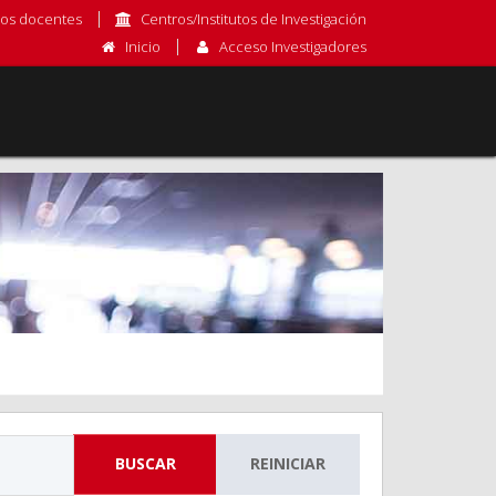
os docentes
Centros/Institutos de Investigación
Inicio
Acceso Investigadores
BUSCAR
REINICIAR