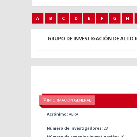
A
B
C
D
E
F
G
H
GRUPO DE INVESTIGACIÓN DE ALTO 
INFORMACIÓN GENERAL
Acrónimo:
AERA
Número de investigadores:
23
Número de sexenios investigación:
10