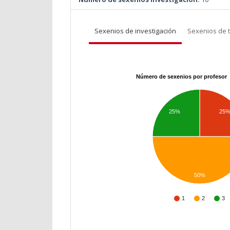
Sexenios de investigación
Sexenios de 
Número de sexenios por profesor
25%
25
50%
1
2
3