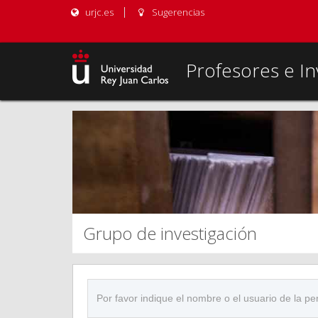
urjc.es
Sugerencias
Profesores e In
Grupo de investigación