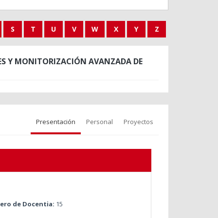
S
T
U
V
W
X
Y
Z
LES Y MONITORIZACIÓN AVANZADA DE
Presentación
Personal
Proyectos
ro de Docentia:
15