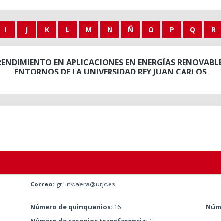
I
J
K
L
M
N
Ñ
O
P
Q
R
RENDIMIENTO EN APLICACIONES EN ENERGÍAS RENOVAB
ENTORNOS DE LA UNIVERSIDAD REY JUAN CARLOS
Correo:
gr_inv.aera@urjc.es
Número de quinquenios:
16
Núme
Número de sexenios transferencia:
1