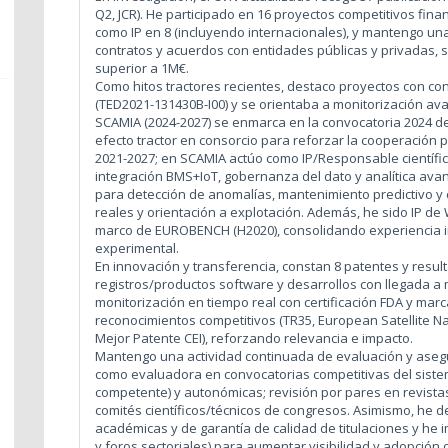
Q2, JCR). He participado en 16 proyectos competitivos fin
como IP en 8 (incluyendo internacionales), y mantengo un
contratos y acuerdos con entidades públicas y privadas, 
superior a 1M€.
Como hitos tractores recientes, destaco proyectos con con
(TED2021-131430B-I00) y se orientaba a monitorización av
SCAMIA (2024-2027) se enmarca en la convocatoria 2024 
efecto tractor en consorcio para reforzar la cooperación 
2021-2027; en SCAMIA actúo como IP/Responsable científica
integración BMS+IoT, gobernanza del dato y analítica ava
para detección de anomalías, mantenimiento predictivo y e
reales y orientación a explotación. Además, he sido IP d
marco de EUROBENCH (H2020), consolidando experiencia in
experimental.
En innovación y transferencia, constan 8 patentes y resul
registros/productos software y desarrollos con llegada a
monitorización en tiempo real con certificación FDA y marc
reconocimientos competitivos (TR35, European Satellite Na
Mejor Patente CEI), reforzando relevancia e impacto.
Mantengo una actividad continuada de evaluación y asegur
como evaluadora en convocatorias competitivas del sistem
competente) y autonómicas; revisión por pares en revistas
comités científicos/técnicos de congresos. Asimismo, h
académicas y de garantía de calidad de titulaciones y he i
y foros sectoriales) para aumentar visibilidad y adopción 