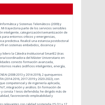
Informática y Sistemas Telemáticos (2009) y
Mi trayectoria parte de los servicios sensibles
ón inteligente, categorización/semantización de
s para entornos críticos y emergencias,
ica predictiva. Realicé una estancia postdoctoral
erfil en sistemas embebidos, docencia y
 lidero la Cátedra Institucional SmartE2 (tras
ora/coordinadora del Máster Universitario en
bilidades conecto formación avanzada,
ntornos reales (edificios inteligentes, energía,
NEAI (2008-2013 y 2014-2019), 2 quinquenios
A (2014-2016, 2017-2019 y 2020-2022), con
que competencial y de ingeniería aplicada,
oT, integración y análisis. En formación de
 y consta 1 tesis defendida; he dirigido más de
alidad, favoreciendo empleabilidad y
es relevantes con calidad sostenida (15 Q1 y 17