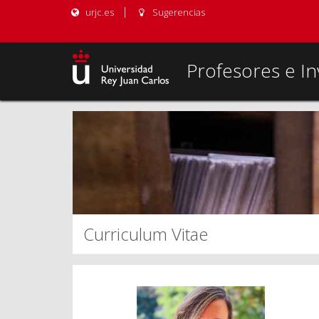
urjc.es
Sugerencias
Profesores e In
Curriculum Vitae