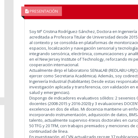
PRESENTACIÓN
Soy Mª Cristina Rodríguez-Sánchez, Doctora en Ingeniería 
acreditada a Profesora Titular de Universidad desde 2015. 
al contexto y se consolida en plataformas de monitorizaci
espacios, localización y navegación sensorial y tecnología
integrando sensórica, electrónica, comunicaciones y analít
en el New Jersey Institute of Technology, reforzando mi p
cooperación internacional.
Actualmente dirijo el laboratorio SENiaLAB (REDLABU-URJC) y
ejercer como Secretaria Académica). Además, soy codirect
Ingeniería Industrial (habilitante). Desde estas responsa
investigación aplicada y transferencia, con validación en e
salud y emergencias).
Dispongo de indicadores evaluativos sólidos: 2 sexenios C
docentes (2008-2015 y 2016-2020) y 3 evaluaciones DOCENTI
excelencia en dos de ellas. Mi docencia mantiene un enfo
incorporando instrumentación, adquisición de datos, BMS/I
talento, actualmente superviso 4 tesis doctorales en curso
50 TFG y 20 TFM, con trabajos premiados y menciones de c
continuidad de línea.
En investigación, el CVN actualizado recoge 37 publicacion