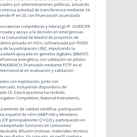
anciados por administraciones públicas, actuando
a intensa actividad de transferencia mediante 34
siendo IP en 20, con financiación acumulada
vocatorias competitivas y liderazgo IP. GUIDE2FR
anzada y apoyo a la decisión en emergencias.
de la Comunidad de Madrid de proyectos de
público-privada en I+D+i, cofinanciada por FEDER
 de la participación URJC, impulsando la
nzada/IA apoyada en gemelos digitales (BIM/DT)
ficiencia energética, con validación en pilotos
e WALKBENCH, financiado mediante FSTP en el
ternacional en evaluación y validación
tados con explotación, junto con
 mercado, incluyendo dispositivos de
ado CE. Esta trayectoria ha recibido
vigation Competition, National Instruments,
amiento de calidad científica: participación
a español de I+D+i (ANEP/AEI y Ministerio
 JCR (principalmente Q1/Q2) y participación en
e desempeñado funciones en comisiones
mpulsado difusión (noticias, materiales técnicos
de resultados. En conjunto, mi perfil combina