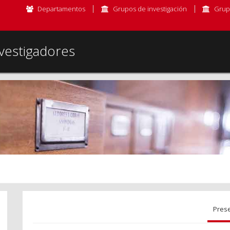
Departamentos
Grupos de investigación
Grup
vestigadores
Pres