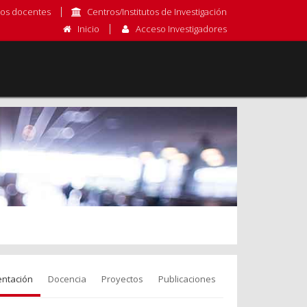
os docentes
Centros/Institutos de Investigación
Inicio
Acceso Investigadores
entación
Docencia
Proyectos
Publicaciones