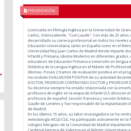
PRESENTACIÓN
Licenciada en Filología Inglesa por la Universidad de Gra
Carlos, Sobresaliente, "Cum Laude". Con más de 25 años d
desarrollado su carrera profesional en todos los niveles 
Educación Universitaria, tanto en España como en el Rein
Universidad Rey Juan Carlos de Madrid donde imparte doc
Infantil y Primaria, Idioma Moderno en diferentes grados,
educativos de Educación Primaria e inmersión en lengua in
Didáctica de la Lengua Inglesa en el Máster de Profesorad
Idiomas. Posee 2 tramos de evaluación positiva en el pro
üe
Ha recibido EVALUACION POSITIVA de su actividad docen
DOCTOR, PROFESOR CONTRATADO DOCTOR y PROFESOR DE
Su docencia siempre ha estado relacionada con la enseñan
profesora de inglés en la etapa de Infantil (3-5 años) en e
profesora de español, sección francesa y sección británic
Gaulle de Londres y fue responsable de la implantación de
de Madrid.
En los últimos 15 años, su labor investigadora se ha centr
metodología AICLE/CLIL. Ha participado activamente en la
colegios bilingües de la Comunidad de Madrid impartiendo
Cardenal Herrera de Valencia en el Máster Universitario en