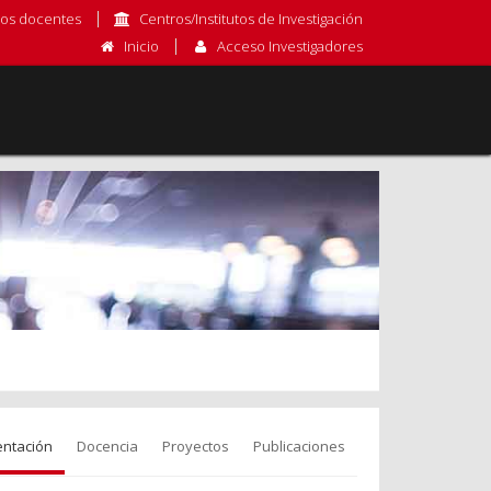
os docentes
Centros/Institutos de Investigación
Inicio
Acceso Investigadores
entación
Docencia
Proyectos
Publicaciones