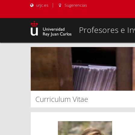
urjc.es
Sugerencias
Profesores e In
Curriculum Vitae