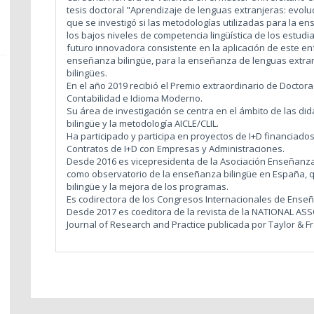
tesis doctoral "Aprendizaje de lenguas extranjeras: evolu
que se investigó si las metodologías utilizadas para la 
los bajos niveles de competencia lingüística de los estu
futuro innovadora consistente en la aplicación de este en
enseñanza bilingüe, para la enseñanza de lenguas extran
bilingües.
En el año 2019 recibió el Premio extraordinario de Docto
Contabilidad e Idioma Moderno.
Su área de investigación se centra en el ámbito de las di
bilingüe y la metodología AICLE/CLIL.
Ha participado y participa en proyectos de I+D financiado
Contratos de I+D con Empresas y Administraciones.
Desde 2016 es vicepresidenta de la Asociación Enseñanza 
como observatorio de la enseñanza bilingüe en España,
bilingüe y la mejora de los programas.
Es codirectora de los Congresos Internacionales de Enseña
Desde 2017 es coeditora de la revista de la NATIONAL 
Journal of Research and Practice publicada por Taylor & Fr