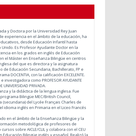
nada y Doctora por la Universidad Rey Juan
e experiencia en el ámbito de la educación, ha
educativos, desde Educación Infantil hasta
o Unido. Es Profesor Ayudante Doctor en la
encia en los grados en inglés de Educación
 en el Máster en Enseñanza Bilingüe en centros
glesa del que es directora y la asignatura
o de Educación Secundaria, Bachillerato, FP e
grama DOCENTIA, con la calificación EXCELENTE.
te e investigadora como PROFESOR AYUDANTE
 UNIVERSIDAD PRIVADA.
za y la didáctica de la lengua inglesa. Fue
l programa Bilingüe MEC/British Council,
a (secundaria) del Lycée Français Charles de
l idioma inglés en Primaria en el Liceo Francés
ado en el ámbito de la Enseñanza Bilingüe y la
 formación metodológica de profesores de
 cursos sobre AICLE/CLIL y colabora con el CEU
 Educación Bilingüe inglés y español. Realizó la