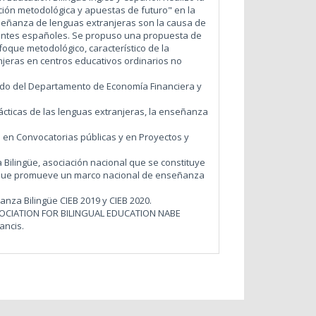
ción metodológica y apuestas de futuro" en la
enseñanza de lenguas extranjeras son la causa de
diantes españoles. Se propuso una propuesta de
foque metodológico, característico de la
jeras en centros educativos ordinarios no
rado del Departamento de Economía Financiera y
dácticas de las lenguas extranjeras, la enseñanza
s en Convocatorias públicas y en Proyectos y
Bilingüe, asociación nacional que se constituye
 que promueve un marco nacional de enseñanza
nza Bilingüe CIEB 2019 y CIEB 2020.
ASSOCIATION FOR BILINGUAL EDUCATION NABE
ancis.