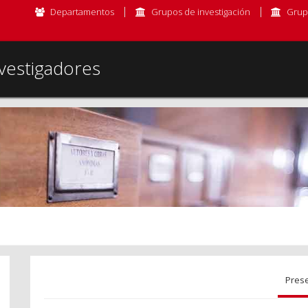
Departamentos
Grupos de investigación
Grup
vestigadores
Pres