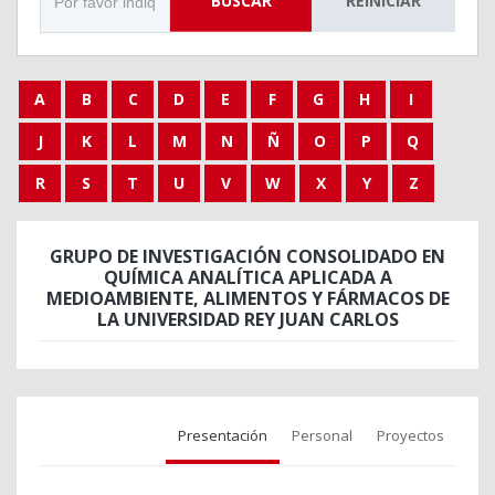
BUSCAR
REINICIAR
A
B
C
D
E
F
G
H
I
J
K
L
M
N
Ñ
O
P
Q
R
S
T
U
V
W
X
Y
Z
GRUPO DE INVESTIGACIÓN CONSOLIDADO EN
QUÍMICA ANALÍTICA APLICADA A
MEDIOAMBIENTE, ALIMENTOS Y FÁRMACOS DE
LA UNIVERSIDAD REY JUAN CARLOS
Presentación
Personal
Proyectos