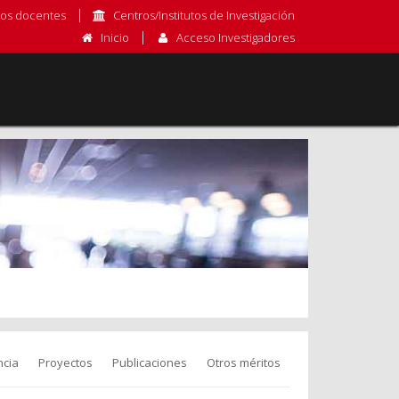
os docentes
Centros/Institutos de Investigación
Inicio
Acceso Investigadores
cia
Proyectos
Publicaciones
Otros méritos