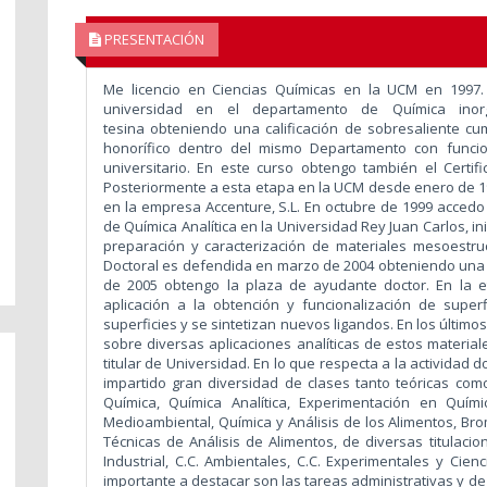
PRESENTACIÓN
Me licencio en Ciencias Químicas en la UCM en 1997. 
universidad en el departamento de Química inorg
tesina obteniendo una calificación de sobresaliente 
honorífico dentro del mismo Departamento con funci
universitario. En este curso obtengo también el Certi
Posteriormente a esta etapa en la UCM desde enero de 
en la empresa Accenture, S.L. En octubre de 1999 accedo
de Química Analítica en la Universidad Rey Juan Carlos, ini
preparación y caracterización de materiales mesoestruct
Doctoral es defendida en marzo de 2004 obteniendo una ca
de 2005 obtengo la plaza de ayudante doctor. En la e
aplicación a la obtención y funcionalización de supe
superficies y se sintetizan nuevos ligandos. En los último
sobre diversas aplicaciones analíticas de estos material
titular de Universidad. En lo que respecta a la actividad 
impartido gran diversidad de clases tanto teóricas co
Química, Química Analítica, Experimentación en Química
Medioambiental, Química y Análisis de los Alimentos, Bro
Técnicas de Análisis de Alimentos, de diversas titulacio
Industrial, C.C. Ambientales, C.C. Experimentales y Cien
importante a destacar son las tareas administrativas y de