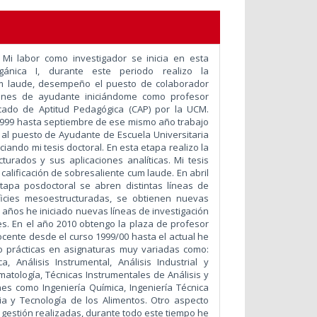
Mi labor como investigador se inicia en esta
ánica I, durante este periodo realizo la
cum laude, desempeño el puesto de colaborador
ones de ayudante iniciándome como profesor
ficado de Aptitud Pedagógica (CAP) por la UCM.
1999 hasta septiembre de ese mismo año trabajo
 al puesto de Ayudante de Escuela Universitaria
ciando mi tesis doctoral. En esta etapa realizo la
urados y sus aplicaciones analíticas. Mi tesis
lificación de sobresaliente cum laude. En abril
tapa posdoctoral se abren distintas líneas de
rficies mesoestructuradas, se obtienen nuevas
s años he iniciado nuevas líneas de investigación
es. En el año 2010 obtengo la plaza de profesor
docente desde el curso 1999/00 hasta el actual he
mo prácticas en asignaturas muy variadas como:
, Análisis Instrumental, Análisis Industrial y
matología, Técnicas Instrumentales de Análisis y
nes como Ingeniería Química, Ingeniería Técnica
cia y Tecnología de los Alimentos. Otro aspecto
 gestión realizadas, durante todo este tiempo he