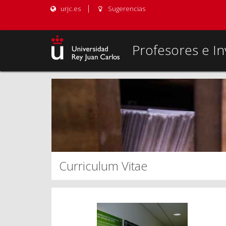
urjc.es
Sugerencias
Profesores e In
Curriculum Vitae