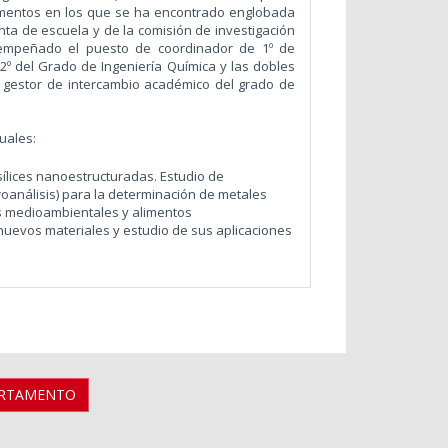
amentos en los que se ha encontrado englobada
nta de escuela y de la comisión de investigación
empeñado el puesto de coordinador de 1º de
2º del Grado de Ingeniería Química y las dobles
 gestor de intercambio académico del grado de
les:
sílices nanoestructuradas. Estudio de
troanálisis) para la determinación de metales
 medioambientales y alimentos
 nuevos materiales y estudio de sus aplicaciones
ARTAMENTO