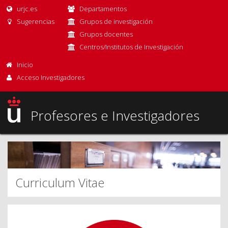
urjc.es
Departamentos
Sugerencias
Grupos de investigación
Grupos docentes
Centros/Institutos de Investigación
Inicio
Acceso Investigadores
Profesores e Investigadores
Curriculum Vitae