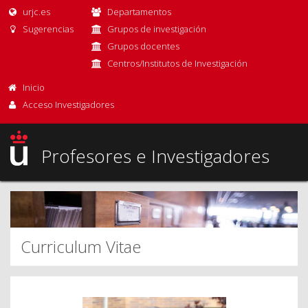
urjc.es
Departamentos
Sugerencias
Grupos de investigación
Grupos docentes
Centros/Institutos de Investigación
Inicio
Acceso Investigadores
Profesores e Investigadores
Curriculum Vitae