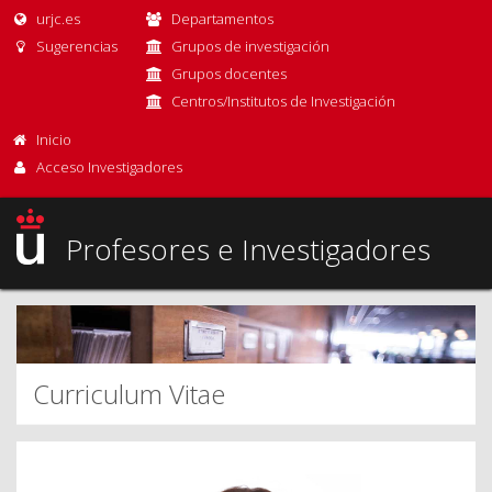
urjc.es
Departamentos
Sugerencias
Grupos de investigación
Grupos docentes
Centros/Institutos de Investigación
Inicio
Acceso Investigadores
Profesores e Investigadores
Curriculum Vitae