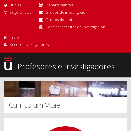
urjc.es
Departamentos
Sugerencias
Grupos de investigación
Grupos docentes
Centros/Institutos de Investigación
Inicio
Acceso Investigadores
Profesores e Investigadores
Curriculum Vitae