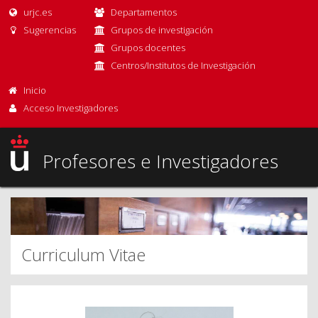
urjc.es
Departamentos
Sugerencias
Grupos de investigación
Grupos docentes
Centros/Institutos de Investigación
Inicio
Acceso Investigadores
Profesores e Investigadores
Curriculum Vitae