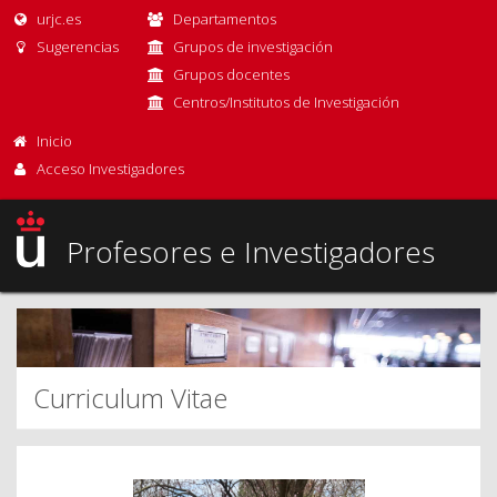
urjc.es
Departamentos
Sugerencias
Grupos de investigación
Grupos docentes
Centros/Institutos de Investigación
Inicio
Acceso Investigadores
Profesores e Investigadores
Curriculum Vitae