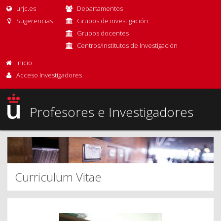
urjc.es
Departamentos
Sugerencias
Grupos de investigación
Grupos docentes
Centros/Institutos de Investigación
Inicio
Acceso Investigadores
Profesores e Investigadores
Curriculum Vitae