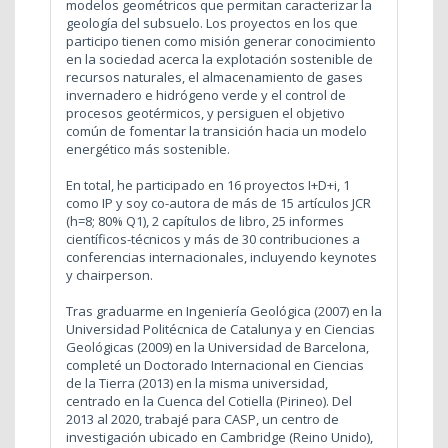
modelos geométricos que permitan caracterizar la
geología del subsuelo. Los proyectos en los que
participo tienen como misión generar conocimiento
en la sociedad acerca la explotación sostenible de
recursos naturales, el almacenamiento de gases
invernadero e hidrógeno verde y el control de
procesos geotérmicos, y persiguen el objetivo
común de fomentar la transición hacia un modelo
energético más sostenible.
En total, he participado en 16 proyectos I+D+i, 1
como IP y soy co-autora de más de 15 artículos JCR
(h=8; 80% Q1), 2 capítulos de libro, 25 informes
científicos-técnicos y más de 30 contribuciones a
conferencias internacionales, incluyendo keynotes
y chairperson.
Tras graduarme en Ingeniería Geológica (2007) en la
Universidad Politécnica de Catalunya y en Ciencias
Geológicas (2009) en la Universidad de Barcelona,
completé un Doctorado Internacional en Ciencias
de la Tierra (2013) en la misma universidad,
centrado en la Cuenca del Cotiella (Pirineo). Del
2013 al 2020, trabajé para CASP, un centro de
investigación ubicado en Cambridge (Reino Unido),