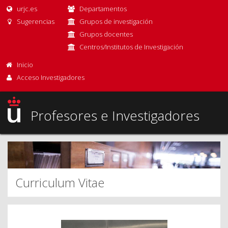
urjc.es
Departamentos
Sugerencias
Grupos de investigación
Grupos docentes
Centros/Institutos de Investigación
Inicio
Acceso Investigadores
Profesores e Investigadores
Curriculum Vitae