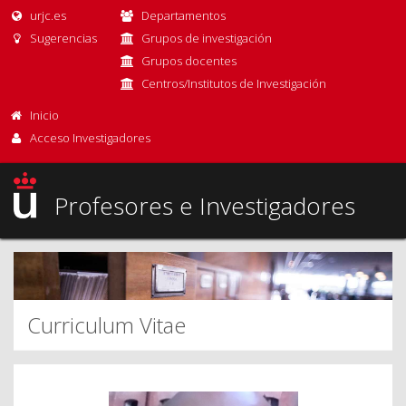
urjc.es
Departamentos
Sugerencias
Grupos de investigación
Grupos docentes
Centros/Institutos de Investigación
Inicio
Acceso Investigadores
Profesores e Investigadores
Curriculum Vitae