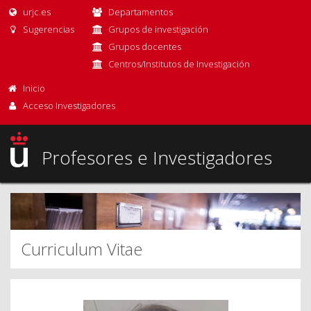
urjc.es
Departamentos
Sugerencias
Grupos de investigación
Grupos docentes
Centros/Institutos de Investigación
Inicio
Acceso Investigadores
Profesores e Investigadores
Curriculum Vitae