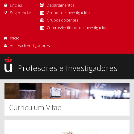
urjc.es
Departamentos
Sugerencias
Grupos de investigación
Grupos docentes
Centros/Institutos de Investigación
Inicio
Acceso Investigadores
Profesores e Investigadores
Curriculum Vitae