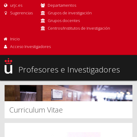
urjc.es
Departamentos
Sugerencias
Grupos de investigación
Grupos docentes
Centros/Institutos de Investigación
Inicio
Acceso Investigadores
Profesores e Investigadores
Curriculum Vitae