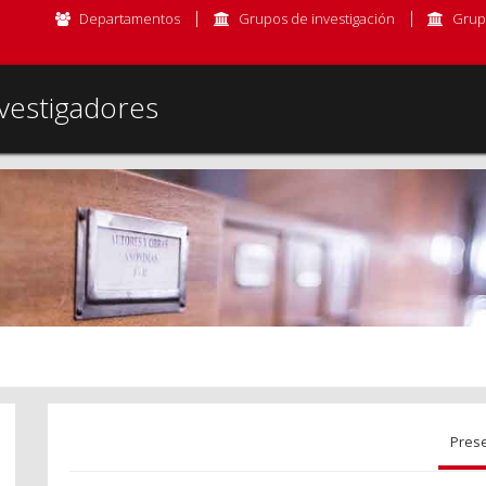
Departamentos
Grupos de investigación
Grup
vestigadores
Pres