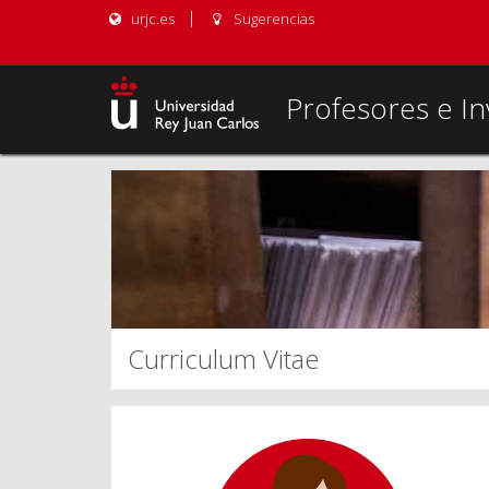
urjc.es
Sugerencias
Profesores e In
Curriculum Vitae