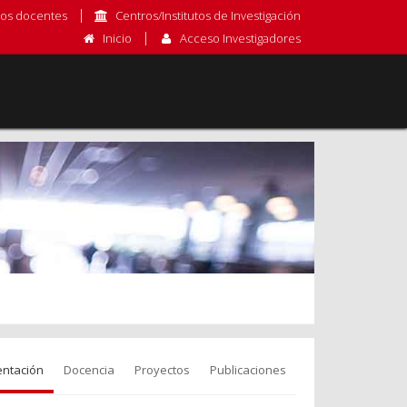
os docentes
Centros/Institutos de Investigación
Inicio
Acceso Investigadores
entación
Docencia
Proyectos
Publicaciones