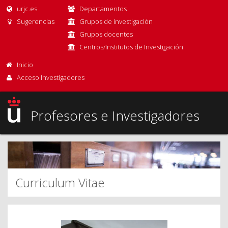
urjc.es
Departamentos
Sugerencias
Grupos de investigación
Grupos docentes
Centros/Institutos de Investigación
Inicio
Acceso Investigadores
Profesores e Investigadores
Curriculum Vitae