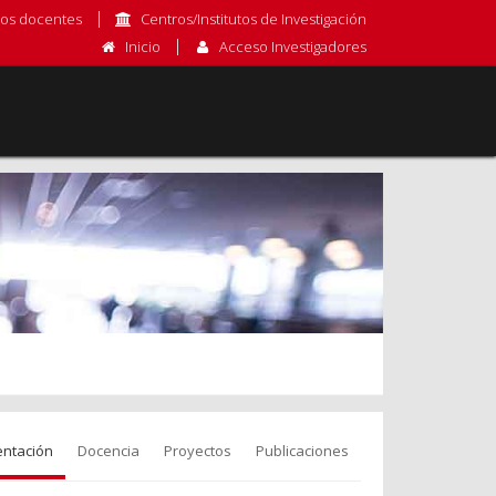
os docentes
Centros/Institutos de Investigación
Inicio
Acceso Investigadores
entación
Docencia
Proyectos
Publicaciones