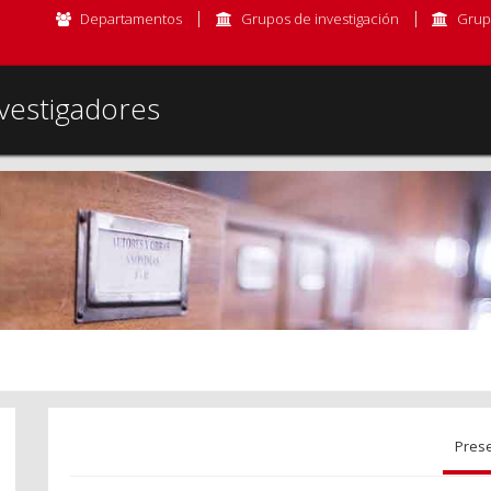
Departamentos
Grupos de investigación
Grup
vestigadores
Pres