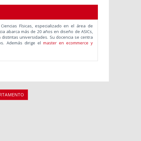
 Ciencias Físicas, especializado en el área de
cia abarca más de 20 años en diseño de ASICs,
 distintas universidades. Su docencia se centra
os. Además dirige el
master en ecommerce y
ARTAMENTO