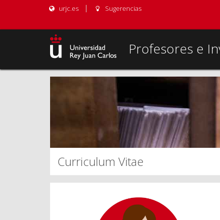
urjc.es
Sugerencias
Profesores e In
Curriculum Vitae