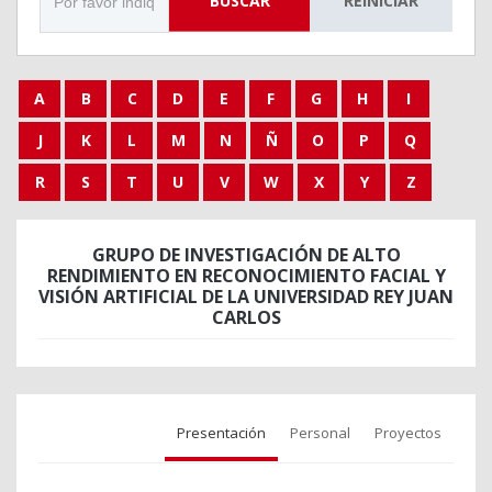
BUSCAR
REINICIAR
A
B
C
D
E
F
G
H
I
J
K
L
M
N
Ñ
O
P
Q
R
S
T
U
V
W
X
Y
Z
GRUPO DE INVESTIGACIÓN DE ALTO
RENDIMIENTO EN RECONOCIMIENTO FACIAL Y
VISIÓN ARTIFICIAL DE LA UNIVERSIDAD REY JUAN
CARLOS
Presentación
Personal
Proyectos